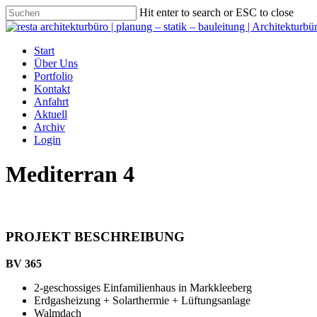
Hit enter to search or ESC to close
Start
Über Uns
Portfolio
Kontakt
Anfahrt
Aktuell
Archiv
Login
Mediterran 4
PROJEKT BESCHREIBUNG
BV 365
2-geschossiges Einfamilienhaus in Markkleeberg
Erdgasheizung + Solarthermie + Lüftungsanlage
Walmdach