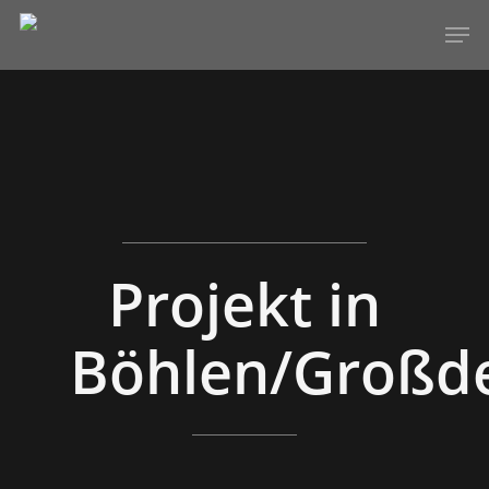
Hit enter to search or ESC to close
Projekt in
Böhlen/Großd