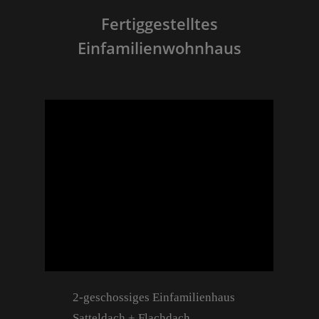
Fertiggestelltes
Einfamilienwohnhaus
2-geschossiges Einfamilienhaus
Satteldach + Flachdach