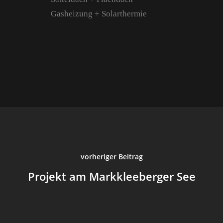
Gasheizung + Solarthermie
Start
Über Uns
Portfolio
Kontakt
vorheriger Beitrag
Anfahrt
Projekt am Markkleeberger See
Aktuell
Archiv