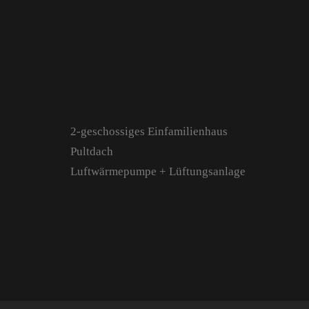
2-geschossiges Einfamilienhaus
Pultdach
Luftwärmepumpe + Lüftungsanlage
Start
Über Uns
Portfolio
Kontakt
Anfahrt