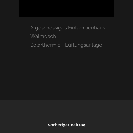
2-geschossiges Einfamilienhaus
Walmdach
Solarthermie + Lüftungsanlage
Start
Über Uns
Portfolio
Kontakt
Anfahrt
vorheriger Beitrag
Aktuell