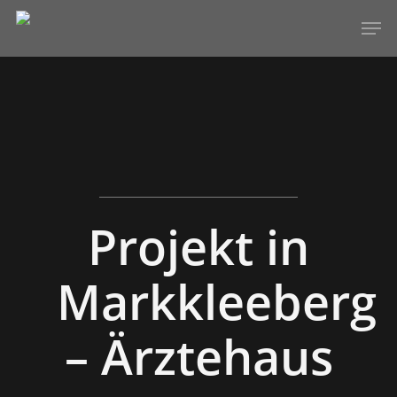
Hit enter to search or ESC to close
Projekt in
Markkleeberg
– Ärztehaus