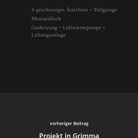
4-geschossiges Ärztehaus + Tiefgarage
Mansarddach
Gasheizung + Luftwärmepumpe +
Lüftungsanlage
Start
Über Uns
Portfolio
Kontakt
Anfahrt
vorheriger Beitrag
Aktuell
Projekt in Grimma