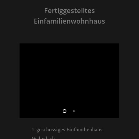
Fertiggestelltes
Einfamilienwohnhaus
1-geschossiges Einfamilienhaus
Walmdach