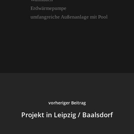
Erdwärmepumpe
umfangreiche Außenanlage mit Pool
Start
Über Uns
Portfolio
Kontakt
vorheriger Beitrag
Anfahrt
Projekt in Leipzig / Baalsdorf
Aktuell
Archiv