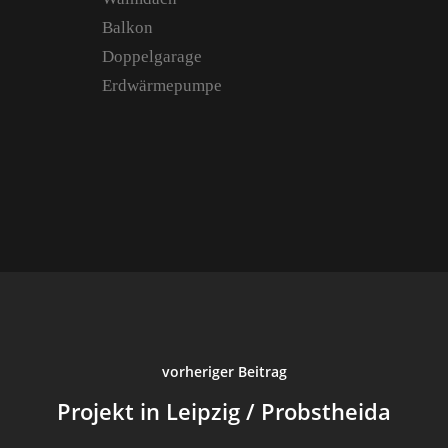
Balkon
Doppelgarage
Erdwärmepumpe
Start
Über Uns
Portfolio
Kontakt
Anfahrt
vorheriger Beitrag
Aktuell
Projekt in Leipzig / Probstheida
Archiv