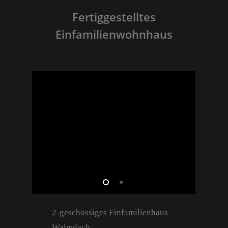
Fertiggestelltes
Einfamilienwohnhaus
2-geschossiges Einfamilienhaus
Walmdach