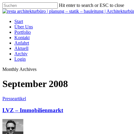
Hit enter to search or ESC to close
Start
Über Uns
Portfolio
Kontakt
Anfahrt
Aktuell
Archiv
Login
Monthly Archives
September 2008
Presseartikel
LVZ – Immobilienmarkt