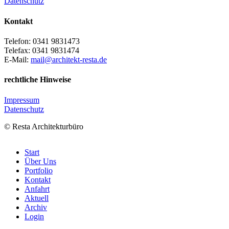
Datenschutz
Kontakt
Telefon: 0341 9831473
Telefax: 0341 9831474
E-Mail:
mail@architekt-resta.de
rechtliche Hinweise
Impressum
Datenschutz
© Resta Architekturbüro
osteopathe-
Start
nyon-
Über Uns
cabinet-
Portfolio
monney
Kontakt
Anfahrt
Aktuell
Archiv
Login