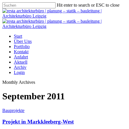
Hit enter to search or ESC to close
Start
Über Uns
Portfolio
Kontakt
Anfahrt
Aktuell
Archiv
Login
Monthly Archives
September 2011
Bauprojekte
Projekt in Markkleeberg-West