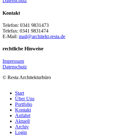
Datenschutz
Kontakt
Telefon: 0341 9831473
Telefax: 0341 9831474
E-Mail:
mail@architekt-resta.de
rechtliche Hinweise
Impressum
Datenschutz
© Resta Architekturbüro
osteopathe-
Start
nyon-
Über Uns
cabinet-
Portfolio
monney
Kontakt
Anfahrt
Aktuell
Archiv
Login