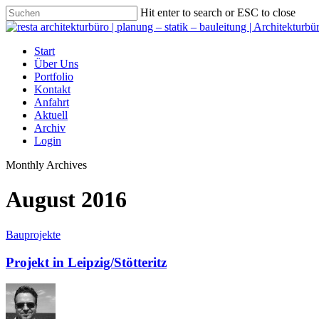
Hit enter to search or ESC to close
Start
Über Uns
Portfolio
Kontakt
Anfahrt
Aktuell
Archiv
Login
Monthly Archives
August 2016
Bauprojekte
Projekt in Leipzig/Stötteritz