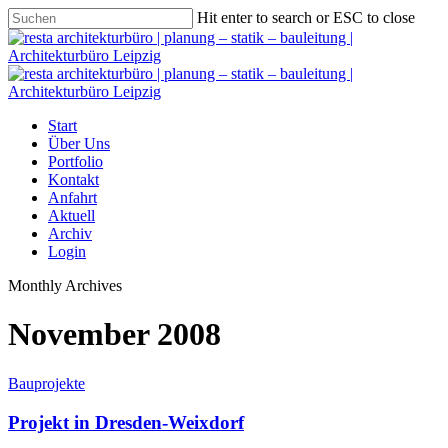
Hit enter to search or ESC to close
Start
Über Uns
Portfolio
Kontakt
Anfahrt
Aktuell
Archiv
Login
Monthly Archives
November 2008
Bauprojekte
Projekt in Dresden-Weixdorf